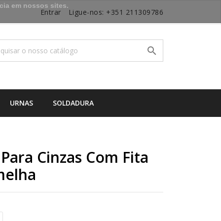
cia em nossos sites.
Entrar
Ligue-nos:
+351 211309786

URNAS
SOLDADURA
 Para Cinzas Com Fita
melha