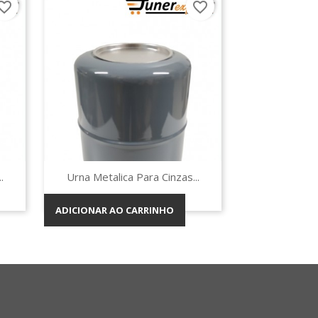
orite_border
favorite_border
Vista rápida

.
Urna Metalica Para Cinzas...
ADICIONAR AO CARRINHO