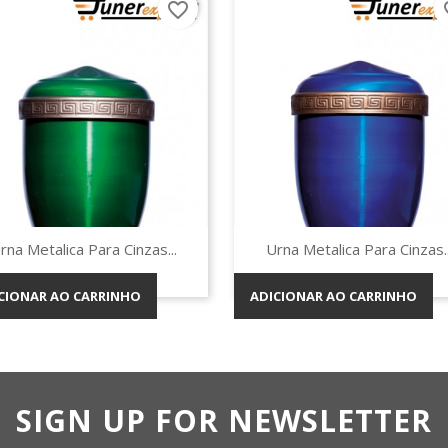
favorite_border
fav
Vista rápida
Vista rápida


rna Metalica Para Cinzas...
Urna Metalica Para Cinzas..
CIONAR AO CARRINHO
ADICIONAR AO CARRINHO
SIGN UP FOR NEWSLETTER