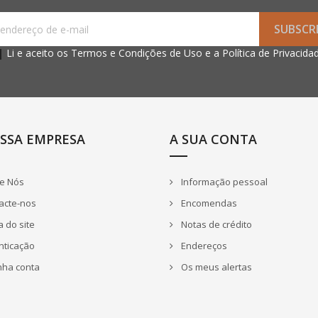
Li e aceito os
Termos e
Condições de Uso
e a
Política de Privacida
SSA EMPRESA
A SUA CONTA
e Nós
Informação pessoal
acte-nos
Encomendas
 do site
Notas de crédito
nticação
Endereços
nha conta
Os meus alertas