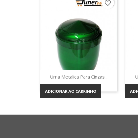
favorite_border
Vista rápida

Urna Metalica Para Cinzas...
U
ADICIONAR AO CARRINHO
ADI