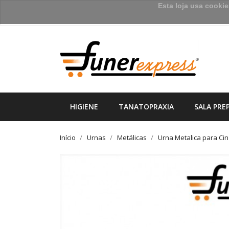
Esta loja usa cooki
HIGIENE
TANATOPRAXIA
SALA PRE
Início
Urnas
Metálicas
Urna Metalica para Ci