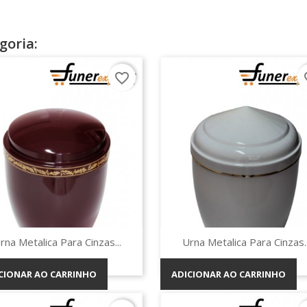
goria:
favorite_border
fav
Vista rápida
Vista rápida


rna Metalica Para Cinzas...
Urna Metalica Para Cinzas..
CIONAR AO CARRINHO
ADICIONAR AO CARRINHO