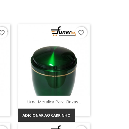
orite_border
favorite_border
Vista rápida

.
Urna Metalica Para Cinzas...
ADICIONAR AO CARRINHO