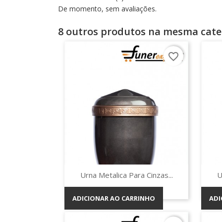
De momento, sem avaliações.
8 outros produtos na mesma cate
favorite_border
Vista rápida

Urna Metalica Para Cinzas...
U
ADICIONAR AO CARRINHO
ADI