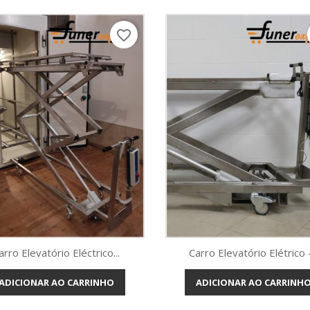
favorite_border
arro Elevatório Eléctrico...
Carro Elevatório Elétrico -.
ADICIONAR AO CARRINHO
ADICIONAR AO CARRINH
Vista rápida
Vista rápida

