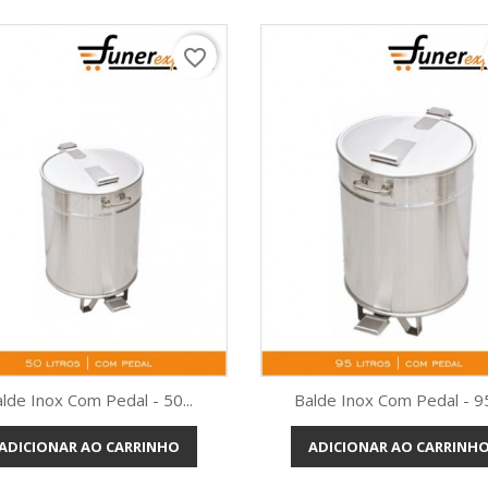
favorite_border
lde Inox Com Pedal - 50...
Balde Inox Com Pedal - 95
ADICIONAR AO CARRINHO
ADICIONAR AO CARRINH
Vista rápida
Vista rápida

