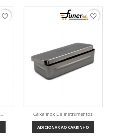
favorite_border
favorite_border
..
Caixa Inox De Instrumentos
O
ADICIONAR AO CARRINHO
Vista rápida
