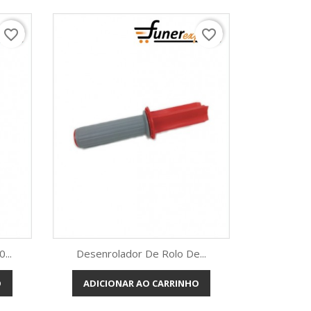
favorite_border
favorite_border
...
Desenrolador De Rolo De...
O
ADICIONAR AO CARRINHO
Vista rápida
