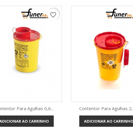
favorite_border
ntentor Para Agulhas 0,6...
Contentor Para Agulhas 2,0
ADICIONAR AO CARRINHO
ADICIONAR AO CARRINH
Vista rápida
Vista rápida

