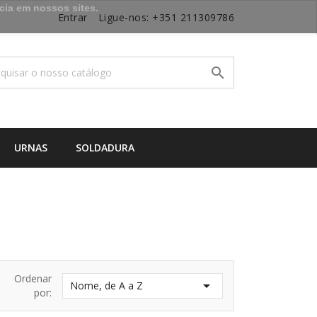
cia em nossos sites.
Entrar
Ligue-nos:
+351 211309786

URNAS
SOLDADURA
Ordenar

Nome, de A a Z
por: