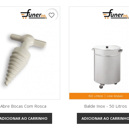
favorite_border
Abre Bocas Com Rosca
Balde Inox - 50 Litros
ADICIONAR AO CARRINHO
ADICIONAR AO CARRINH
Vista rápida
Vista rápida

