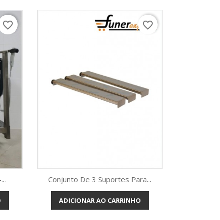
favorite_border
favorite_border
..
Conjunto De 3 Suportes Para...
O
ADICIONAR AO CARRINHO
Vista rápida
