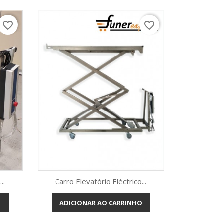
favorite_border
favorite_border
..
Carro Elevatório Eléctrico...
O
ADICIONAR AO CARRINHO
Vista rápida
