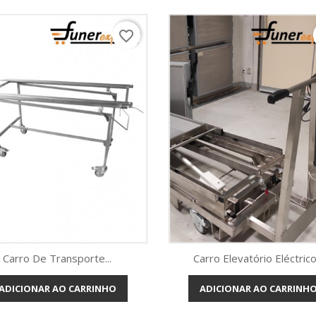
favorite_border
Carro De Transporte...
Carro Elevatório Eléctrico.
ADICIONAR AO CARRINHO
ADICIONAR AO CARRINH
Vista rápida
Vista rápida

