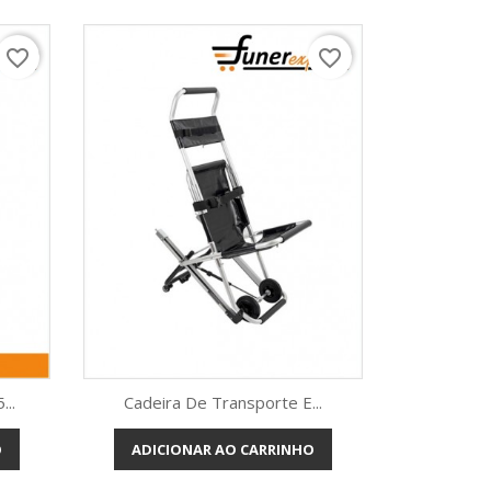
favorite_border
favorite_border
...
Cadeira De Transporte E...
O
ADICIONAR AO CARRINHO
Vista rápida
