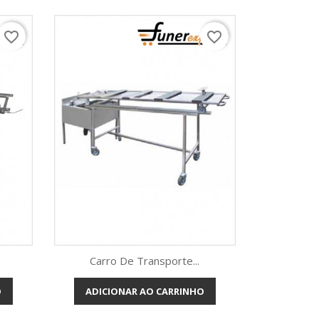
favorite_border
favorite_border
Carro De Transporte...
O
ADICIONAR AO CARRINHO
Vista rápida
