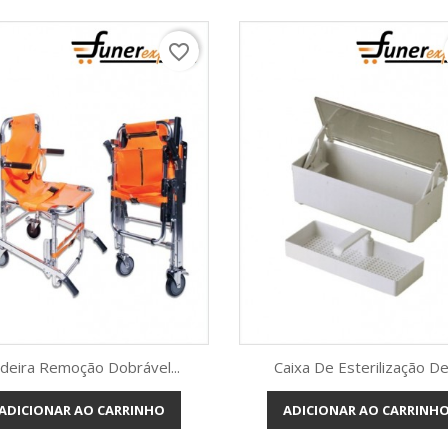
favorite_border
deira Remoção Dobrável...
Caixa De Esterilização De.
ADICIONAR AO CARRINHO
ADICIONAR AO CARRINH
Vista rápida
Vista rápida

