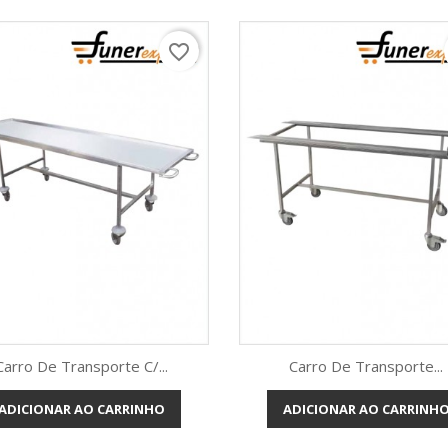
favorite_border
Carro De Transporte C/...
Carro De Transporte...
ADICIONAR AO CARRINHO
ADICIONAR AO CARRINH
Vista rápida
Vista rápida

