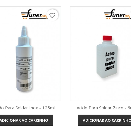
favorite_border
do Para Soldar Inox - 125ml
Acido Para Soldar Zinco - 
ADICIONAR AO CARRINHO
ADICIONAR AO CARRINH
Vista rápida
Vista rápida

