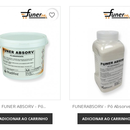
favorite_border
FUNER ABSORV - Pó...
FUNERABSORV - Pó Absorven
ADICIONAR AO CARRINHO
ADICIONAR AO CARRINH
Vista rápida
Vista rápida

