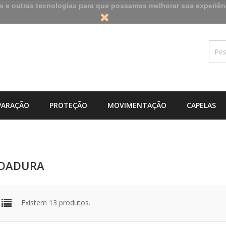
es e outras tecnologias para que possamos melhorar sua experiên
PARAÇÃO
PROTEÇÃO
MOVIMENTAÇÃO
CAPELAS
DADURA
Existem 13 produtos.