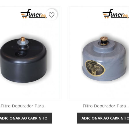
favorite_border
Filtro Depurador Para...
Filtro Depurador Para...
ADICIONAR AO CARRINHO
ADICIONAR AO CARRINH
Vista rápida
Vista rápida

