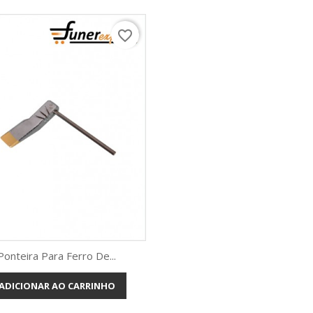
favorite_border
Ponteira Para Ferro De...
ADICIONAR AO CARRINHO
Vista rápida
