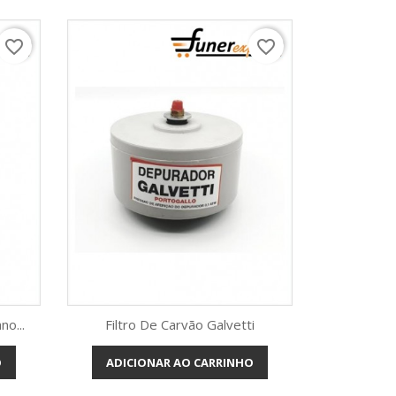
favorite_border
favorite_border
o...
Filtro De Carvão Galvetti
O
ADICIONAR AO CARRINHO
Vista rápida
