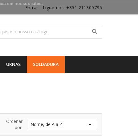
cia em nossos sites.
Entrar
Ligue-nos:
+351 211309786

URNAS
SOLDADURA
Ordenar

Nome, de A a Z
por: