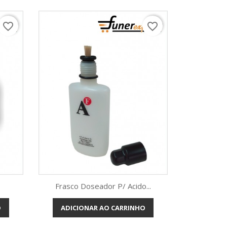
favorite_border
favorite_border
Frasco Doseador P/ Acido...
O
ADICIONAR AO CARRINHO
Vista rápida
