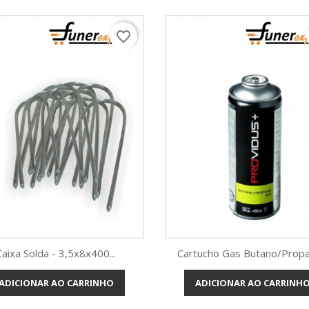
favorite_border
Caixa Solda - 3,5x8x400...
Cartucho Gas Butano/Propan
ADICIONAR AO CARRINHO
ADICIONAR AO CARRINH
Vista rápida
Vista rápida

