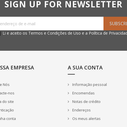
SIGN UP FOR NEWSLETTER
Li e aceito os
Termos e
Condições de Uso
e a
Política de Privacida
SSA EMPRESA
A SUA CONTA
e Nós
Informação pessoal
acte-nos
Encomendas
 do site
Notas de crédito
nticação
Endereços
nha conta
Os meus alertas