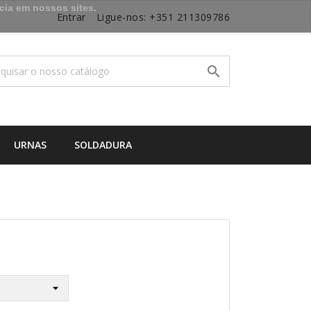
cia em nossos sites.
Entrar
Ligue-nos:
+351 211309786

URNAS
SOLDADURA