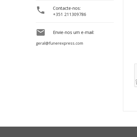

Contacte-nos:
+351 211309786

Envie-nos um e-mail:
geral@funerexpress.com