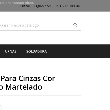
cia em nossos sites.
Entrar
Ligue-nos:
+351 211309786

URNAS
SOLDADURA
 Para Cinzas Cor
to Martelado