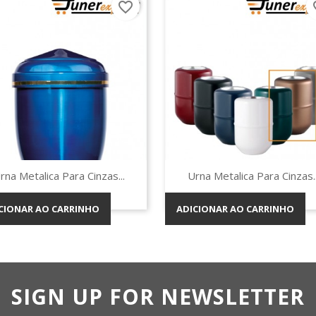
favorite_border
fav
Vista rápida
Vista rápida


rna Metalica Para Cinzas...
Urna Metalica Para Cinzas..
CIONAR AO CARRINHO
ADICIONAR AO CARRINHO
SIGN UP FOR NEWSLETTER