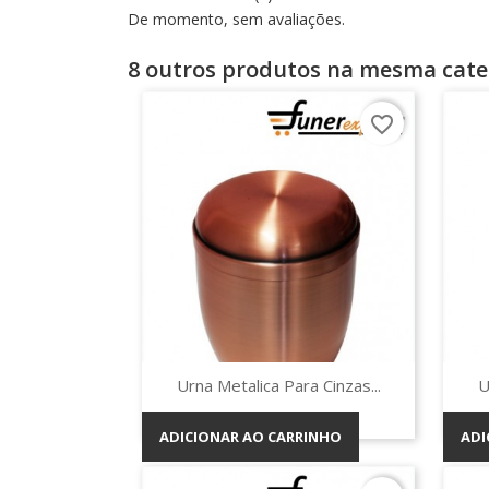
De momento, sem avaliações.
8 outros produtos na mesma cate
favorite_border
Vista rápida

Urna Metalica Para Cinzas...
U
ADICIONAR AO CARRINHO
ADI