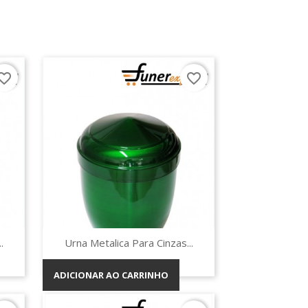
orite_border
favorite_border
Vista rápida

.
Urna Metalica Para Cinzas...
ADICIONAR AO CARRINHO