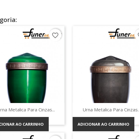
goria:
favorite_border
fav
Vista rápida
Vista rápida


rna Metalica Para Cinzas...
Urna Metalica Para Cinzas..
CIONAR AO CARRINHO
ADICIONAR AO CARRINHO