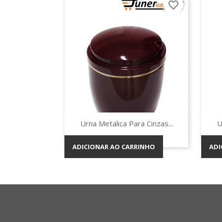
favorite_border
Vista rápida

Urna Metalica Para Cinzas...
U
ADICIONAR AO CARRINHO
ADI