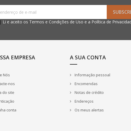
Li e aceito os
Termos e
Condições de Uso
e a
Política de Privacida
SSA EMPRESA
A SUA CONTA
e Nós
Informação pessoal
acte-nos
Encomendas
 do site
Notas de crédito
nticação
Endereços
nha conta
Os meus alertas