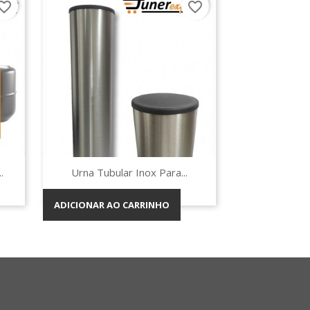
orite_border
favorite_border
Vista rápida

.
Urna Tubular Inox Para...
ADICIONAR AO CARRINHO