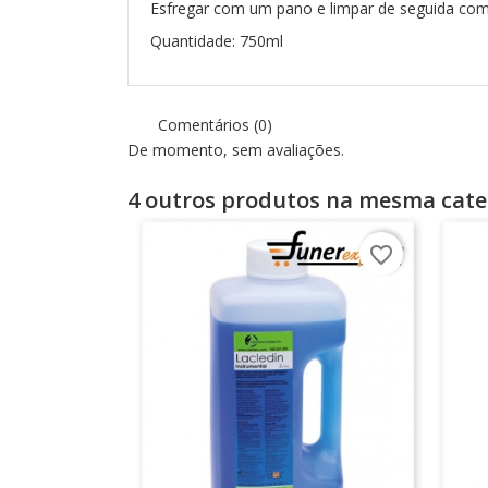
Esfregar com um pano e limpar de seguida co
Quantidade: 750ml
Comentários (0)
De momento, sem avaliações.
4 outros produtos na mesma cate
favorite_border