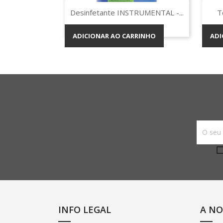
Vista rápida

Desinfetante INSTRUMENTAL -...
T
ADICIONAR AO CARRINHO
ADI
INFO LEGAL
A NO