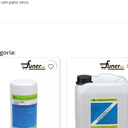
m um pano seco.
goria:
favorite_border
fav