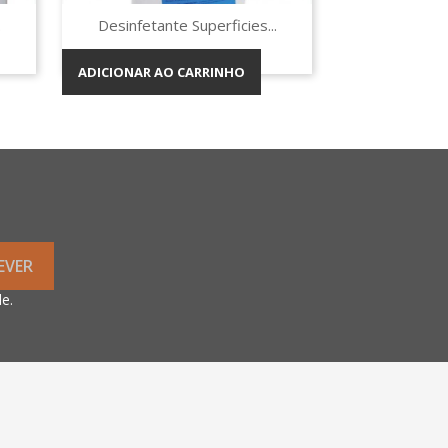
Vista rápida

.
Desinfetante Superficies...
ADICIONAR AO CARRINHO
de
.