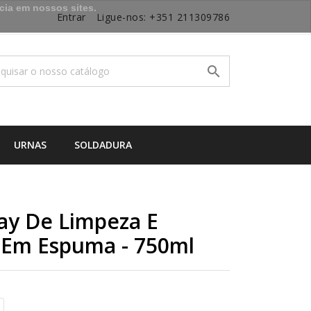
cia em nossos sites.
Entrar
Ligue-nos:
+351 211309786

URNAS
SOLDADURA
ray De Limpeza E
 Em Espuma - 750ml