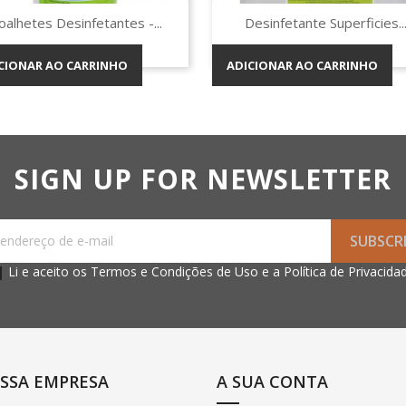
Vista rápida
Vista rápida


oalhetes Desinfetantes -...
Desinfetante Superficies..
CIONAR AO CARRINHO
ADICIONAR AO CARRINHO
SIGN UP FOR NEWSLETTER
Li e aceito os
Termos e
Condições de Uso
e a
Política de Privacida
SSA EMPRESA
A SUA CONTA